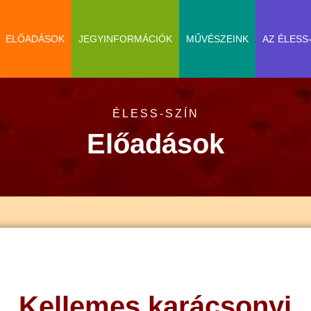
ELŐADÁSOK
JEGYINFORMÁCIÓK
MŰVÉSZEINK
AZ ÉLESS
ÉLESS-SZÍN
Előadások
Kellemes karácsonyi