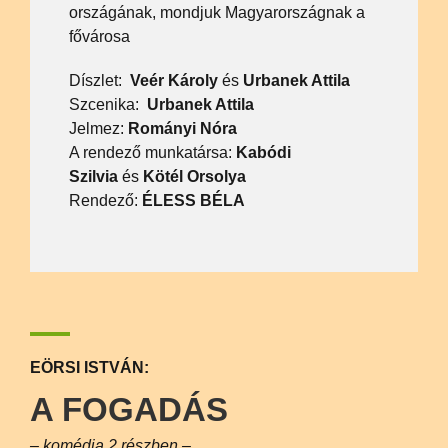
országának, mondjuk Magyarországnak a
fővárosa
Díszlet:
Veér Károly
és
Urbanek Attila
Szcenika:
Urbanek Attila
Jelmez:
Rományi Nóra
A rendező munkatársa:
Kabódi
Szilvia
és
Kötél Orsolya
Rendező:
ÉLESS BÉLA
EÖRSI ISTVÁN:
A FOGADÁS
– komédia 2 részben –