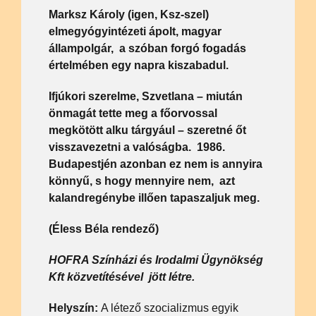
Marksz Károly (igen, Ksz-szel)
elmegyógyintézeti ápolt, magyar
állampolgár, a szóban forgó fogadás
értelmében egy napra kiszabadul.
Ifjúkori szerelme, Szvetlana – miután
önmagát tette meg a főorvossal
megkötött alku tárgyául – szeretné őt
visszavezetni a valóságba. 1986.
Budapestjén azonban ez nem is annyira
könnyű, s hogy mennyire nem, azt
kalandregénybe illően tapaszaljuk meg.
(Éless Béla rendező)
HOFRA Színházi és Irodalmi Ügynökség
Kft közvetítésével jött létre.
Helyszín:
A létező szocializmus egyik