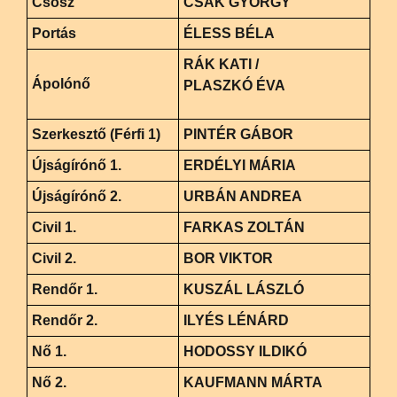
Csősz
CSÁK GYÖRGY
Portás
ÉLESS BÉLA
RÁK KATI /
Ápolónő
PLASZKÓ ÉVA
Szerkesztő (Férfi 1)
PINTÉR GÁBOR
Újságírónő 1.
ERDÉLYI MÁRIA
Újságírónő 2.
URBÁN ANDREA
Civil 1.
FARKAS ZOLTÁN
Civil 2.
BOR VIKTOR
Rendőr 1.
KUSZÁL LÁSZLÓ
Rendőr 2.
ILYÉS LÉNÁRD
Nő 1.
HODOSSY ILDIKÓ
Nő 2.
KAUFMANN MÁRTA