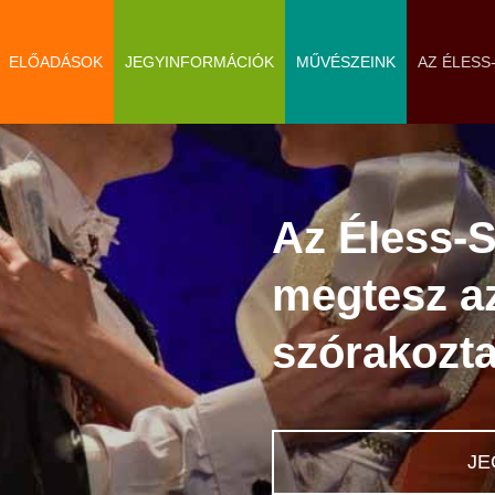
ELŐADÁSOK
JEGYINFORMÁCIÓK
MŰVÉSZEINK
AZ ÉLESS
Az Éless-S
megtesz a
szórakozta
JE