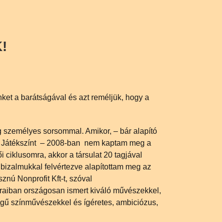
!
nket a barátságával és azt reméljük, hogy a
 személyes sorsommal. Amikor, – bár alapító
i Játékszínt – 2008-ban nem kaptam meg a
 ciklusomra, akkor a társulat 20 tagjával
Ö bizalmukkal felvértezve alapítottam meg az
znú Nonprofit Kft-t, szóval
raiban országosan ismert kiváló művészekkel,
gű színművészekkel és ígéretes, ambiciózus,