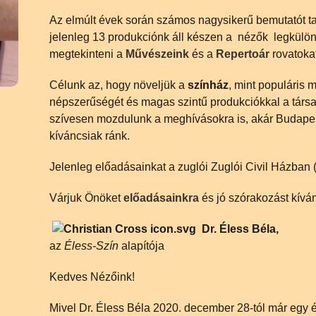
Az elmúlt évek során számos nagysikerű bemutatót tar
jelenleg 13 produkciónk áll készen a nézők legkülön
megtekinteni a
Művészeink
és a
Repertoár
rovatokat
Célunk az, hogy növeljük a
színház
, mint populáris 
népszerűségét és magas szintű produkciókkal a társa
szívesen mozdulunk a meghívásokra is, akár Budapest
kíváncsiak ránk.
Jelenleg előadásainkat a zuglói Zuglói Civil Házban ( 
Várjuk Önöket
előadásainkra
és jó szórakozást kívá
Dr. Éless Béla,
az
Éless-Szín
alapítója
Kedves Nézőink!
Mivel Dr. Éless Béla 2020. december 28-tól már egy égi