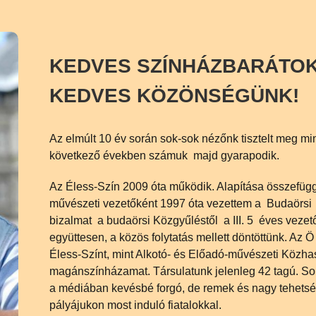
KEDVES SZÍNHÁZBARÁTOK
KEDVES KÖZÖNSÉGÜNK!
Az elmúlt 10 év során sok-sok nézőnk tisztelt meg mi
következő években számuk majd gyarapodik.
Az Éless-Szín 2009 óta működik. Alapítása összefügg
művészeti vezetőként 1997 óta vezettem a Budaörs
bizalmat a budaörsi Közgyűléstől a III. 5 éves vezetői
együttesen, a közös folytatás mellett döntöttünk. Az 
Éless-Színt, mint Alkotó- és Előadó-művészeti Közhas
magánszínházamat. Társulatunk jelenleg 42 tagú. So
a médiában kevésbé forgó, de remek és nagy tehetsé
pályájukon most induló fiatalokkal.