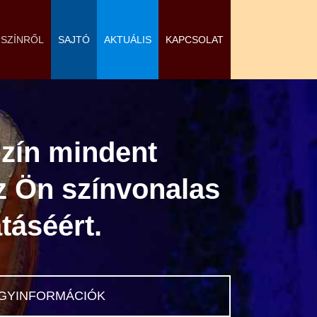
-SZÍNRŐL
SAJTÓ
AKTUÁLIS
KAPCSOLAT
zín mindent
z Ön színvonalas
táséért.
GYINFORMÁCIÓK