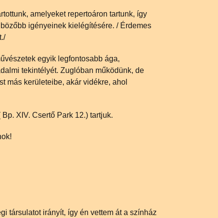
tottunk, amelyeket repertoáron tartunk, így
bözőbb igényeinek kielégítésére. / Érdemes
./
művészetek egyik legfontosabb ága,
dalmi tekintélyét. Zuglóban működünk, de
 más kerületeibe, akár vidékre, ahol
Bp. XIV. Csertő Park 12.) tartjuk.
nok!
 társulatot irányít, így én vettem át a színház