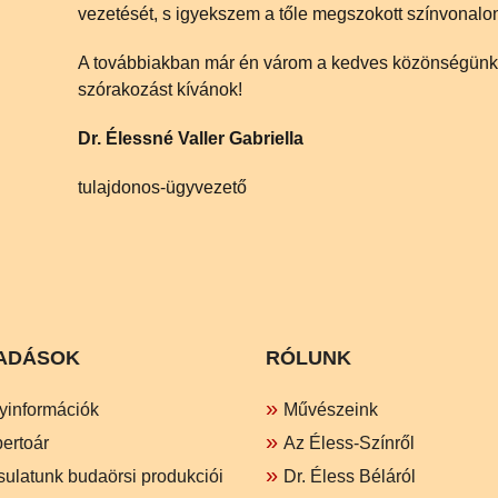
vezetését, s igyekszem a tőle megszokott színvonalo
A továbbiakban már én várom a kedves közönségünket
szórakozást kívánok!
Dr. Élessné Valler Gabriella
tulajdonos-ügyvezető
ADÁSOK
RÓLUNK
yinformációk
Művészeink
ertoár
Az Éless-Színről
sulatunk budaörsi produkciói
Dr. Éless Béláról