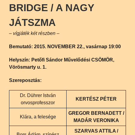
BRIDGE / A NAGY
JÁTSZMA
– vígjáték két részben –
Bemutató: 2015. NOVEMBER
22.
, vasárnap
19:00
Helyszín: Petőfi Sándor Művelődési
CSÖMÖR,
Vörösmarty u. 1.
Szereposztás:
Dr. Dührer István
KERTÉSZ PÉTER
orvosprofesszor
GREGOR BERNADETT /
Klára, a felesége
MADÁR VERONIKA
SZARVAS ATTILA /
Bors Ádám, színész