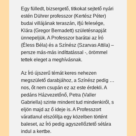
Egy fülledt, bizsergető, titkokat sejtető nyári
estén Dührer professzor (Kertész Péter)
budai villájának teraszán, ifjú felesége,
Klára (Gregor Bernadett) születésnapját
ünnepeljük. A Professzor barátai az Író
(Éless Béla) és a Színész (Szarvas Attila) –
persze más-más indíttatással -, örömmel
tettek eleget a meghívásnak.
Az Író újszerű témát keres nehezen
megszülető darabjához, a Színész pedig …
nos, őt nem csupán ez az este érdekli. A
pedáns Házvezetőnő, Petra (Valler
Gabriella) szinte mindent tud mindenkiről, s
eljön majd az ő ideje is. A Professzort
váratlanul elszólítja egy közelben történt
baleset, az Író pedig agyszellőztető sétára
indul a kertbe.