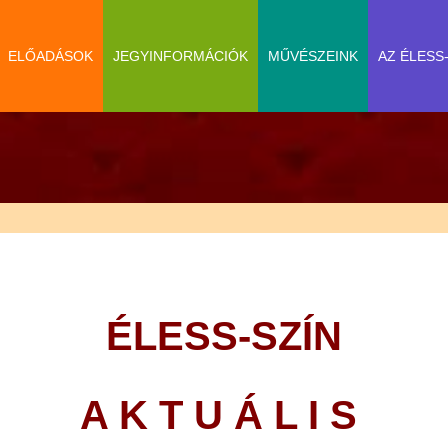
ELŐADÁSOK
JEGYINFORMÁCIÓK
MŰVÉSZEINK
AZ ÉLESS
ÉLESS-SZÍN
A K T U Á L I S