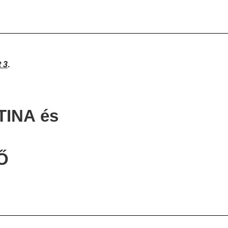
 3
.
TINA
és
Ő