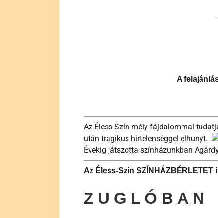
A felajánl
Az Éless-Szín mély fájdalommal tudatj
után tragikus hirtelenséggel elhunyt.
Évekig játszotta színházunkban Agárdy
Az Éless-Szín
SZÍNHÁZBÉRLETET
i
Z U G L Ó B A N