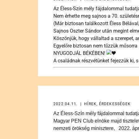
Az Éless-Szín mély fájdalommal tuda
Nem érhette meg sajnos a 70. születésn
(Már biztosan találkozott Éless Béláva
Sajnos Oszter Sándor után megint el
Köszönjük, hogy vállaltad a szerepet, a
Egyelőre biztosan nem tűzzük műsorra 
NYUGODJÁL BÉKÉBEN!
A családnak részvétünket fejezzük ki, s
2022.04.11. | HÍREK, ÉRDEKESSÉGEK
Az Éless-Szín mély fájdalommal tudat
Magyar PEN Club elnöke majd tisztelet
nemzeti örökség minisztere, 2022. ápr