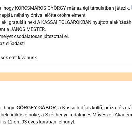
tja, hogy KORCSMÁROS GYÖRGY már az égi társulatban játszik.
apját, néhány órával előtte örökre elment.
l, aki gratulált neki A KASSAI POLGÁROKBAN nyújtott alakításáh
ment a JÁNOS MESTER.
melyet csodálatosan játszottál el.
az előadást!
 sok erőt kívánunk.
ja, hogy
GÖRGEY GÁBOR,
a Kossuth-díjas költő, próza- és dr
beli örökös elnöke, a Széchenyi Irodalmi és Művészeti Akadémia
ilis 11-én, 93 éves korában elhunyt.