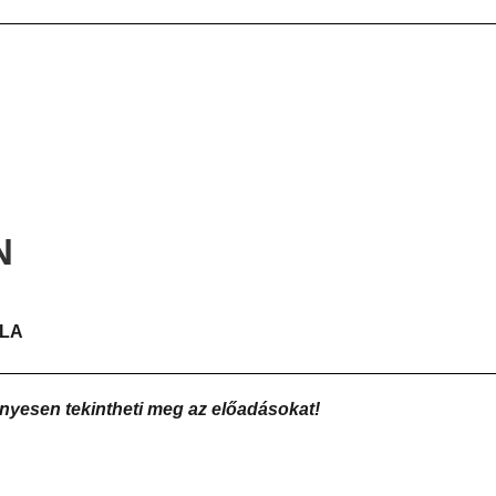
N
LLA
ényesen
tekintheti meg az előadásokat!