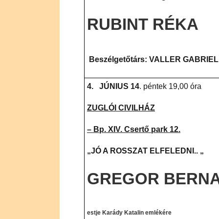
RUBINT RÉKA
Beszélgetőtárs: VALLER GABRIE
4.
JÚNIUS 14
. péntek 19,00 óra
ZUGLÓI CIVILHÁZ
–
Bp. XIV. Csertő park 12.
„JÓ A ROSSZAT ELFELEDNI.. „
GREGOR BERN
estje Karády Katalin emlékére