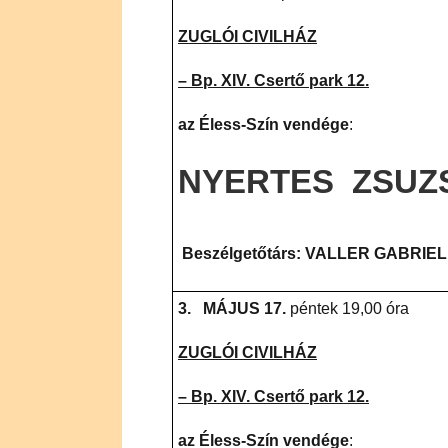
ZUGLÓI CIVILHÁZ
–
Bp. XIV. Csertő park 12.
az Éless-Szín vendége
:
NYERTES ZSUZ
Beszélgetőtárs: VALLER GABRIE
3.
MÁJUS 17.
péntek 19,00 óra
ZUGLÓI CIVILHÁZ
–
Bp. XIV. Csertő park 12.
az Éless-Szín vendége
: