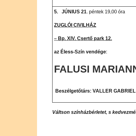
5.
JÚNIUS 21
. péntek 19,00 óra
ZUGLÓI CIVILHÁZ
–
Bp. XIV. Csertő park 12.
az Éless-Szín vendége
:
FALUSI MARIAN
Beszélgetőtárs: VALLER GABRIE
Váltson színházbérletet, s kedvezm