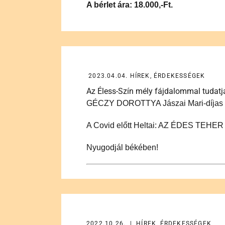
A bérlet ára: 18.0
2023.04.04. HÍREK, ÉRDEKESSÉGEK
Az Éless-Szín mély fájdalommal tudatja
GÉCZY DOROTTYA Jászai Mari-díjas
A Covid előtt Heltai: AZ ÉDES TEHER da
Nyugodjál békében!
2022.10.26. | HÍREK, ÉRDEKESSÉGEK