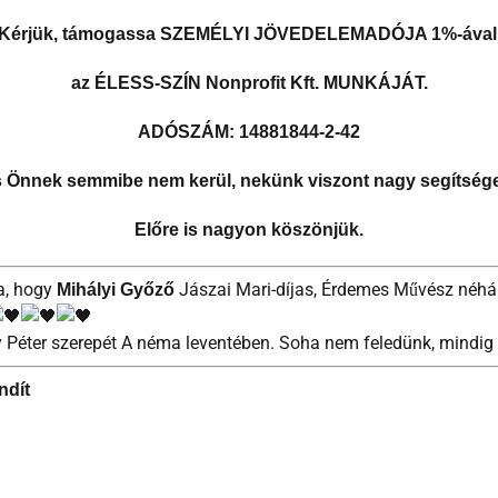
Kérjük, támogassa SZEMÉLYI JÖVEDELEMADÓJA 1%-ával
az ÉLESS-SZÍN Nonprofit Kft. MUNKÁJÁT.
ADÓSZÁM: 14881844-2-42
ás Önnek semmibe nem kerül, nekünk viszont nagy segítséget
Előre is nagyon köszönjük.
a, hogy
Jászai Mari-díjas, Érdemes Művész néhá
Mihályi Győző
 Péter szerepét A néma leventében. Soha nem feledünk, mindig 
ndít