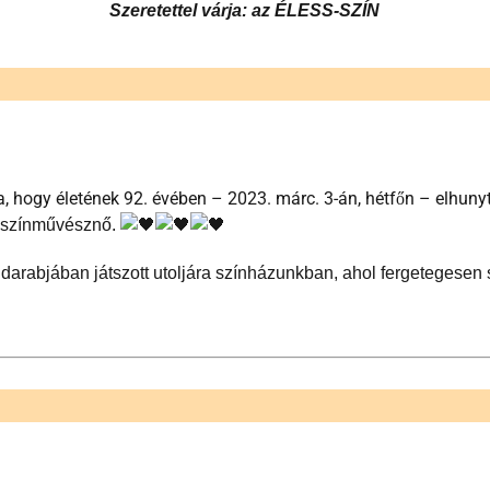
00,-Ft.
Szeretettel várja: az ÉLESS-SZÍN
, hogy életének 92. évében – 2023. márc. 3-án, hétfőn – elhuny
 színművésznő.
rabjában játszott utoljára színházunkban, ahol fergetegesen szt