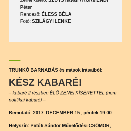
Zenei kísérő:
SZŰTS István / KÖRMENDI
Péter
Rendező:
ÉLESS BÉLA
Fotó:
SZILÁGYI LENKE
TRUNKÓ BARNABÁS és mások írásaiból:
KÉSZ KABARÉ!
– kabaré 2 részben ÉLŐ ZENEI KÍSÉRETTEL (nem
politikai kabaré) –
Bemutató: 2017. DECEMBER 15
.
, péntek
19:00
Helyszín: Petőfi Sándor Művelődési
CSÖMÖR,